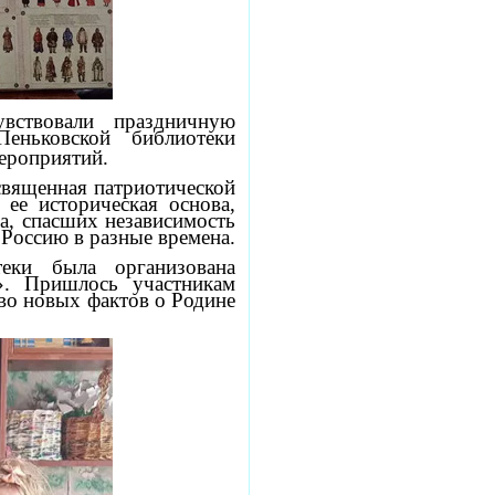
вствовали праздничную
Пеньковской библиотеки
мероприятий.
вященная патриотической
 ее историческая основа,
да, спасших независимость
 Россию в разные времена.
еки была организована
е». Пришлось участникам
во новых фактов о Родине