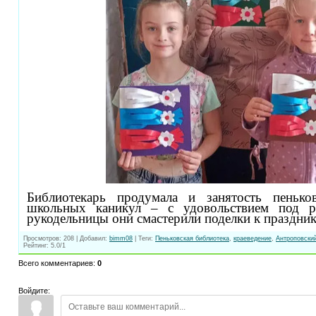
Библиотекарь продумала и занятость пеньк
школьных каникул – с удовольствием под р
рукодельницы они смастерили поделки к праздник
Просмотров
:
208
|
Добавил
:
bimm08
|
Теги
:
Пеньковская библиотека
,
краеведение
,
Антроповски
Рейтинг
:
5.0
/
1
Всего комментариев
:
0
Войдите: