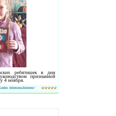
овских ребятишек в дни
уководством признанной
у 4 ноября.
й район
,
библиотека Малинина
|