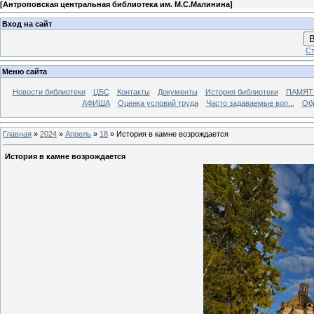
[
Антроповская центральная библиотека им. М.С.Малинина
]
Вход на сайт
В
Ст
Меню сайта
Новости библиотеки
ЦБС
Контакты
Документы
История библиотеки
ПАМЯТЬ
АФИША
Оценка условий труда
Часто задаваемые воп...
Об
Главная
»
2024
»
Апрель
»
18
» История в камне возрождается
История в камне возрождается