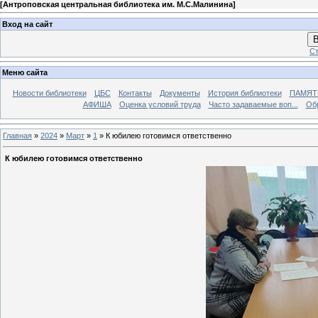
[
Антроповская центральная библиотека им. М.С.Малинина
]
Вход на сайт
В
Ст
Меню сайта
Новости библиотеки
ЦБС
Контакты
Документы
История библиотеки
ПАМЯТЬ
АФИША
Оценка условий труда
Часто задаваемые воп...
Об
Главная
»
2024
»
Март
»
1
» К юбилею готовимся ответственно
К юбилею готовимся ответственно