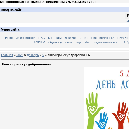
[
Антроповская центральная библиотека им. М.С.Малинина
]
Вход на сайт
В
Ст
Меню сайта
Новости библиотеки
ЦБС
Контакты
Документы
История библиотеки
ПАМЯТЬ
АФИША
Оценка условий труда
Часто задаваемые воп...
Об
Главная
»
2023
»
Декабрь
»
5
» Книги принесут добровольцы
Книги принесут добровольцы