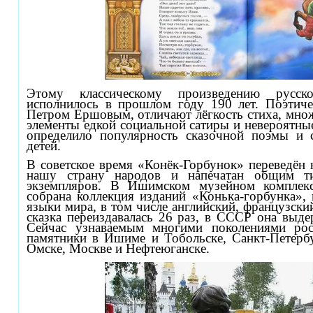
Этому классическому произведению русск
исполнилось в прошлом году 190 лет. Поэтиче
Петром Ершовым, отличают лёгкость стиха, мно
элементы едкой социальной сатиры и невероятны
определило популярность сказочной поэмы и 
детей.
В советское время «Конёк-Горбунок» переведён
нашу страну народов и напечатан общим т
экземпляров. В Ишимском музейном комплек
собрана коллекция изданий «Конька-горбунка»,
языки мира, в том числе английский, французски
сказка переиздавалась 26 раз, в СССР она выде
Сейчас узнаваемым многими поколениями рос
памятники в Ишиме и Тобольске, Санкт-Петербу
Омске, Москве и Нефтеюганске.