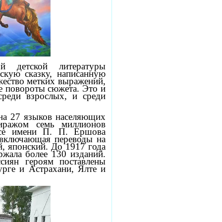
ой детской литературы
скую сказку, написанную
жество метких выражений,
е повороты сюжета. Это и
среди взрослых, и среди
 на 27 языков населяющих
иражом семь миллионов
се имени П. П. Ершова
 включающая переводы на
й, японский. До 1917 года
ржала более 130 изданий.
сиян героям поставлены
рге и Астрахани, Ялте и