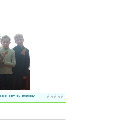
Конек-Горбунок
,
Палкинская