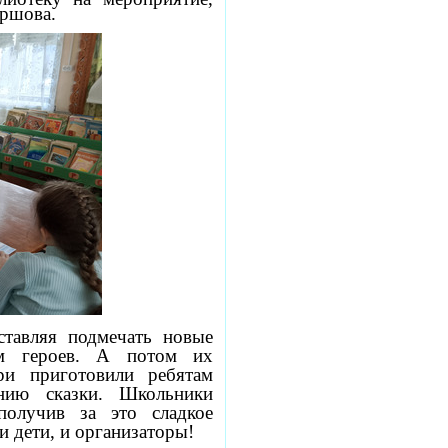
Ершова.
ставляя подмечать новые
м героев. А потом их
ари приготовили ребятам
нию сказки. Школьники
получив за это сладкое
и дети, и организаторы!