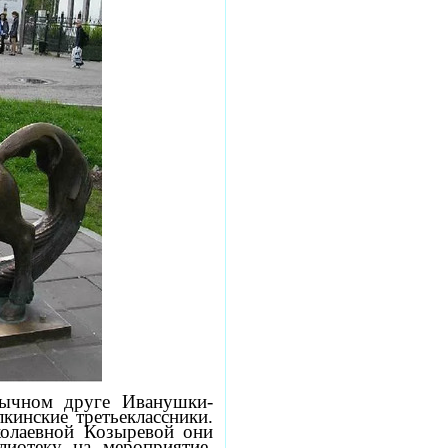
бычном друге Иванушки-
кинские третьеклассники.
колаевной Козыревой они
иотеку на мероприятие,