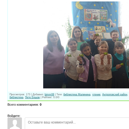
Просмотров
:
173
|
Добавил
:
bimm08
|
Теги
:
библиотека Малинина
,
чтение
,
Антроповский район
,
библиотека
,
Петр Ершов
|
Рейтинг
:
0.0
/
0
Всего комментариев
:
0
Войдите: