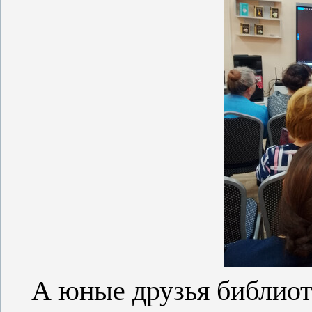
А юные друзья библиот