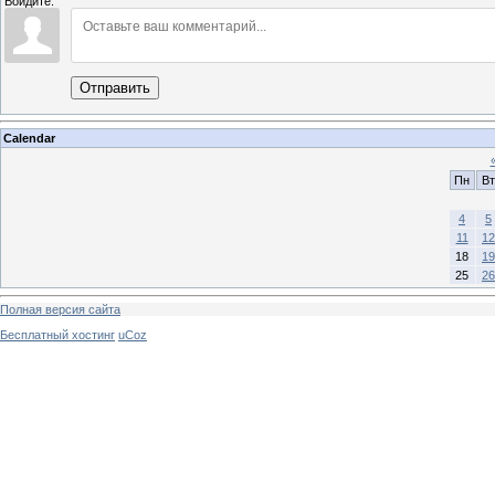
Войдите:
Отправить
Calendar
Пн
Вт
4
5
11
12
18
19
25
26
Полная версия сайта
Бесплатный хостинг
uCoz