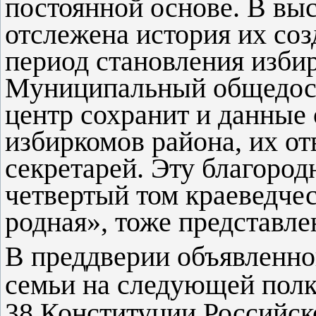
постоянной основе. В вы
отслежена история их соз
период становления изби
Муниципальный общедос
центр сохранит и данные 
избиркомов района, их от
секретарей. Эту благоро
четвертый том краеведче
родная», тоже представле
В преддверии объявленно
семьи на следующей полк
38 Конституции Российск