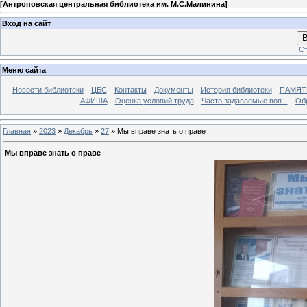
[
Антроповская центральная библиотека им. М.С.Малинина
]
Вход на сайт
В
Ст
Меню сайта
Новости библиотеки
ЦБС
Контакты
Документы
История библиотеки
ПАМЯТЬ
АФИША
Оценка условий труда
Часто задаваемые воп...
Об
Главная
»
2023
»
Декабрь
»
27
» Мы вправе знать о праве
Мы вправе знать о праве