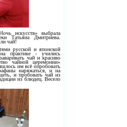
Ночь искусств» выбрала
еки Татьяна Дмитриева.
ли чай!
тями русской и японской
на практике - учились
заваривать чай и красиво
ство чайной церемонии»
ишлось им всё опробовать
рафаны наряжаться, и на
деть, и пробовать чай из
адиции из блюдец. Весело