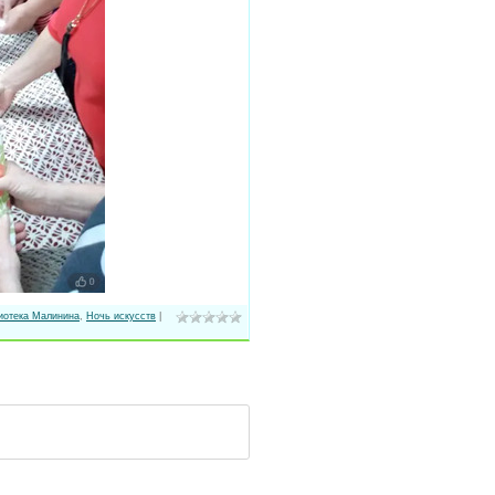
иотека Малинина
,
Ночь искусств
|