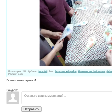
Просмотров
:
211
|
Добавил
:
bimm08
|
Теги
:
Антроповский район
,
Малининская библиотека
,
библ
Рейтинг
:
0.0
/
0
Всего комментариев
:
0
Войдите:
Отправить