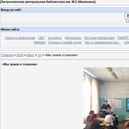
[
Антроповская центральная библиотека им. М.С.Малинина
]
Вход на сайт
В
Ст
Меню сайта
Новости библиотеки
ЦБС
Контакты
Документы
История библиотеки
ПАМЯТЬ
АФИША
Оценка условий труда
Часто задаваемые воп...
Об
Главная
»
2024
»
Март
»
20
» «Мы знаем и помним»
«Мы знаем и помним»