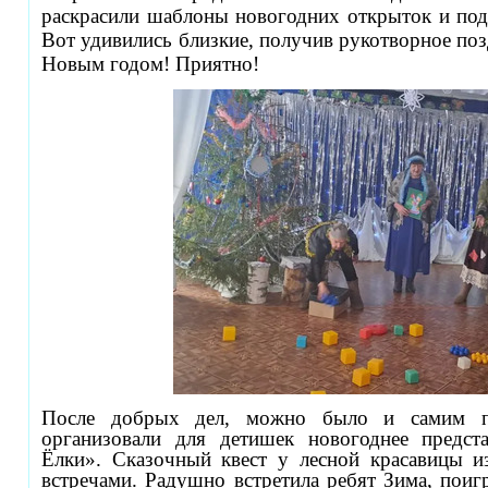
раскрасили шаблоны новогодних открыток и под
Вот удивились близкие, получив рукотворное по
Новым годом! Приятно!
После добрых дел, можно было и самим п
организовали для детишек новогоднее предст
Ёлки». Сказочный квест у лесной красавицы 
встречами. Радушно встретила ребят Зима, поигр