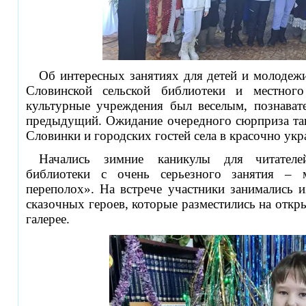
Об интересных занятиях для детей и молодеж
Словинской сельской библиотеки и местно
культурные учреждения был веселым, познава
предыдущий. Ожидание очередного сюрприза та
Словинки и городских гостей села в красочно ук
Начались зимние каникулы для
читател
библиотеки с очень серьезного занятия – 
переполох». На встрече участники занимались 
сказочных героев, которые разместились на откр
галерее.