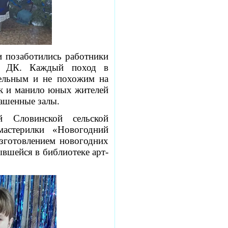
и позаботились работники
го ДК. Каждый поход в
тельным и не похожим на
к и манило юных жителей
рашенные залы.
ей Словинской сельской
мастерилки «Новогодний
изготовлением новогодних
ывшейся в библиотеке арт-