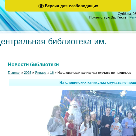
Версия для слабовидящих
Суббота, 08
Приветствую Вас
Гость
|
Рег
центральная библиотека им.
Новости библиотеки
Главная
»
2025
»
Январь
»
16
» На словинских каникулах скучать не пришлось
На словинских каникулах скучать не при