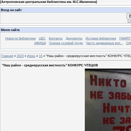
[
Антроповская центральная библиотека им. М.С.Малинина
]
Вход на сайт
В
Ст
Меню сайта
Новости библиотеки
ЦБС
Контакты
Документы
История библиотеки
ПАМЯТЬ
АФИША
Оценка условий труда
Часто задаваемые воп...
Об
Главная
»
2023
»
Июнь
»
15
» "Наш район - среднерусская местность" КОНКУРС ЧТ
"Наш район - среднерусская местность" КОНКУРС ЧТЕЦОВ