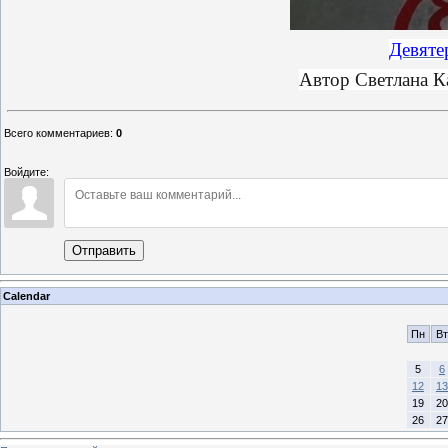
Девятер
Автор Светлана Ка
Всего комментариев
:
0
Войдите:
Отправить
Calendar
Пн
Вт
5
6
12
13
19
20
26
27