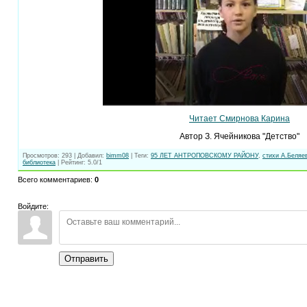
Читает Смирнова Карина
Автор З. Ячейникова "Детство"
Просмотров
:
293
|
Добавил
:
bimm08
|
Теги
:
95 ЛЕТ АНТРОПОВСКОМУ РАЙОНУ
,
стихи А.Беляе
библиотека
|
Рейтинг
:
5.0
/
1
Всего комментариев
:
0
Войдите:
Отправить