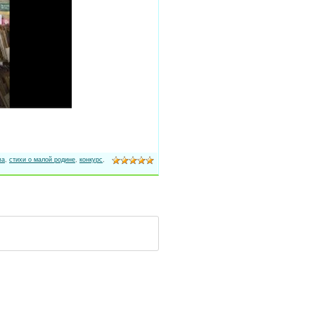
ва
,
стихи о малой родине
,
конкурс
,