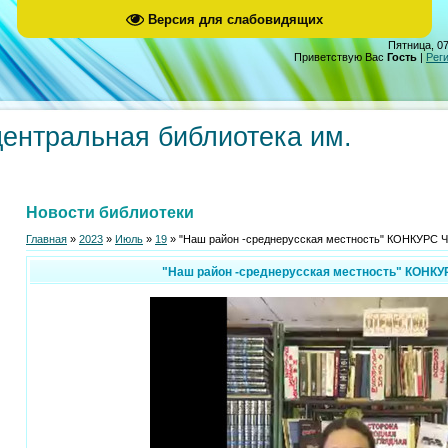
Версия для слабовидящих
Пятница, 07
Приветствую Вас
Гость
|
Рег
центральная библиотека им.
Новости библиотеки
Главная
»
2023
»
Июль
»
19
» "Наш район -среднерусская местность" КОНКУРС
"Наш район -среднерусская местность" КОНК