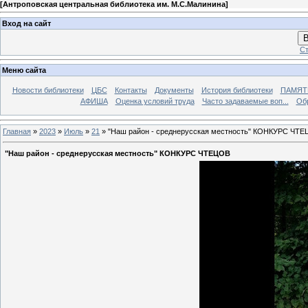
[
Антроповская центральная библиотека им. М.С.Малинина
]
Вход на сайт
В
Ст
Меню сайта
Новости библиотеки
ЦБС
Контакты
Документы
История библиотеки
ПАМЯТЬ
АФИША
Оценка условий труда
Часто задаваемые воп...
Об
Главная
»
2023
»
Июль
»
21
» "Наш район - среднерусская местность" КОНКУРС ЧТ
"Наш район - среднерусская местность" КОНКУРС ЧТЕЦОВ