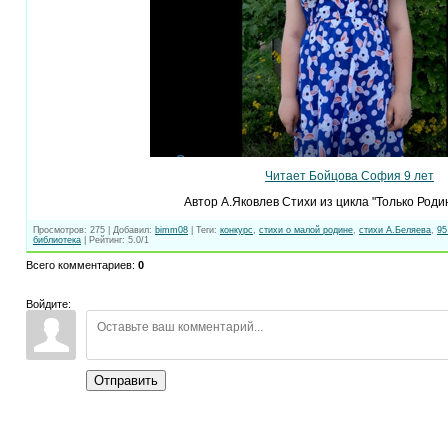
Читает Бойцова София 9 лет
Автор А.Яковлев Стихи из цикла "Только Роди
Просмотров
:
275
|
Добавил
:
bimm08
|
Теги
:
конкурс
,
стихи о малой родине
,
стихи А.Беляева
,
9
библиотека
|
Рейтинг
:
5.0
/
1
Всего комментариев
:
0
Войдите:
Отправить