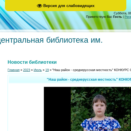
Версия для слабовидящих
Суббота, 08
Приветствую Вас
Гость
|
Рег
центральная библиотека им.
Новости библиотеки
Главная
»
2023
»
Июль
»
19
» "Наш район - среднерусская местность" КОНКУР
"Наш район - среднерусская местность" КОНК