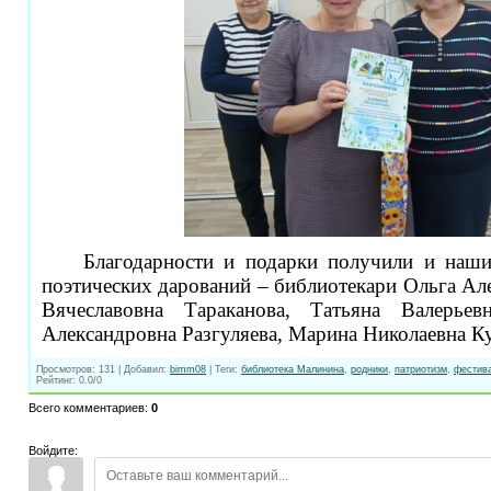
Благодарности и подарки получили и наш
поэтических дарований – библиотекари Ольга Але
Вячеславовна Тараканова, Татьяна Валерьев
Александровна Разгуляева, Марина Николаевна К
Просмотров
:
131
|
Добавил
:
bimm08
|
Теги
:
библиотека Малинина
,
родники
,
патриотизм
,
фестив
Рейтинг
:
0.0
/
0
Всего комментариев
:
0
Войдите: