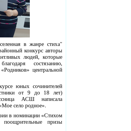
селенная в жанре стиха"
 районный конкурс авторы
антливых людей, которые
лагодаря состязанию,
«Родников» центральной
курсе юных сочинителей
стники от 9 до 18 лет)
ассница АСШ написала
«Мое село родное».
эзии в номинации «Стихом
» поощрительные призы