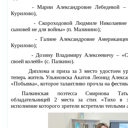
- Марии Александровне Лебедевой – 
Курилово),
- Скороходовой Людмиле Николаевне 
сыновей не для войны»
п. Малинино);
(
- Галине Александровне Американце
Курилово);
- Дозину Владимиру Алексеевичу – «Се
своей колеёй» (с. Палкино).
Диплома и приза за 3 место удостоен ур
теперь житель Ульяновска Акатов Леонид Алекса
«Побывка», которое талантливо прочла на фестива
Палкинская поэтесса Смирнова Тать
обладательницей 2 места за стих «Тихо в з
исполнение которого зрители встретили теплыми 