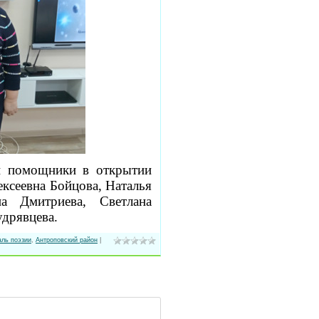
и помощники в открытии
ксеевна Бойцова, Наталья
на Дмитриева, Светлана
удрявцева.
аль поэзии
,
Антроповский район
|