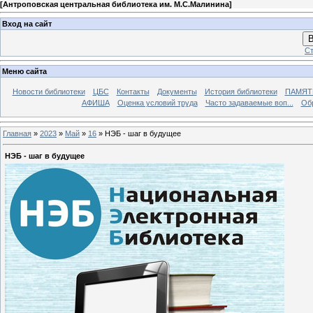
[
Антроповская центральная библиотека им. М.С.Малинина
]
Вход на сайт
В
Ст
Меню сайта
Новости библиотеки
ЦБС
Контакты
Документы
История библиотеки
ПАМЯТЬ
АФИША
Оценка условий труда
Часто задаваемые воп...
Об
Главная
»
2023
»
Май
»
16
» НЭБ - шаг в будущее
НЭБ - шаг в будущее