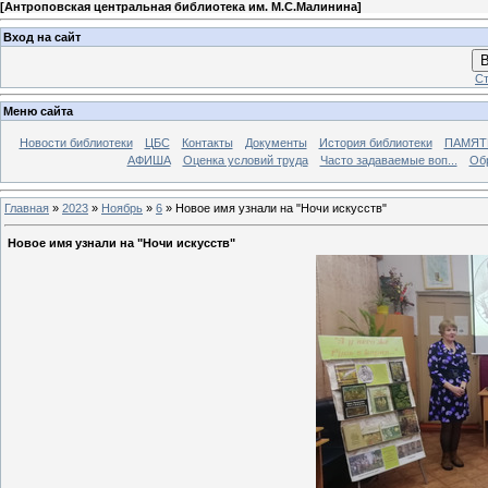
[
Антроповская центральная библиотека им. М.С.Малинина
]
Вход на сайт
В
Ст
Меню сайта
Новости библиотеки
ЦБС
Контакты
Документы
История библиотеки
ПАМЯТЬ
АФИША
Оценка условий труда
Часто задаваемые воп...
Об
Главная
»
2023
»
Ноябрь
»
6
» Новое имя узнали на "Ночи искусств"
Новое имя узнали на "Ночи искусств"