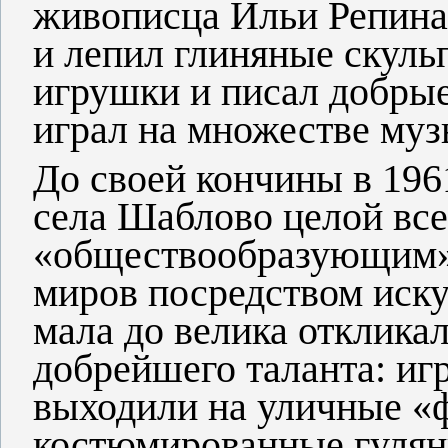
живописца Ильи Репина
и лепил глиняные скуль
игрушки и писал добрые
играл на множестве му
До своей кончины в 196
села Шаблово целой все
«обществообразующим» 
миров посредством иску
мала до велика отклика
добрейшего таланта: игр
выходили на уличные «
костюмированные гулян