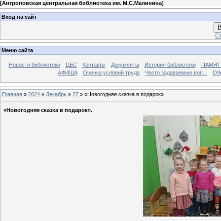
[
Антроповская центральная библиотека им. М.С.Малинина
]
Вход на сайт
В
Ст
Меню сайта
Новости библиотеки
ЦБС
Контакты
Документы
История библиотеки
ПАМЯТЬ
АФИША
Оценка условий труда
Часто задаваемые воп...
Об
Главная
»
2024
»
Декабрь
»
27
» «Новогодняя сказка в подарок».
«Новогодняя сказка в подарок».