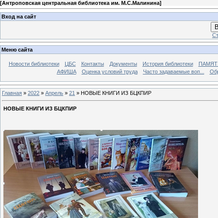
[
Антроповская центральная библиотека им. М.С.Малинина
]
Вход на сайт
В
Ст
Меню сайта
Новости библиотеки
ЦБС
Контакты
Документы
История библиотеки
ПАМЯТЬ
АФИША
Оценка условий труда
Часто задаваемые воп...
Об
Главная
»
2022
»
Апрель
»
21
» НОВЫЕ КНИГИ ИЗ БЦКПИР
НОВЫЕ КНИГИ ИЗ БЦКПИР