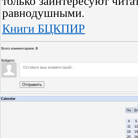
только заинтересуют читат
равнодушными.
Книги БЦКПИР
Всего комментариев
:
0
Войдите:
Отправить
Calendar
Пн
Вт
4
5
11
12
18
19
25
26