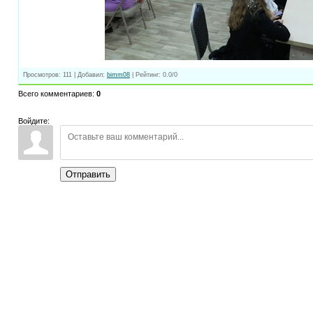
Просмотров
:
111
|
Добавил
:
bimm08
|
Рейтинг
:
0.0
/
0
Всего комментариев
:
0
Войдите:
Отправить