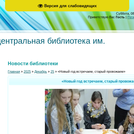
Версия для слабовидящих
Суббота, 08
Приветствую Вас
Гость
|
Рег
центральная библиотека им.
Новости библиотеки
Главная
»
2025
»
Декабрь
»
25
» «Новый год встречаем, старый провожаем»
«Новый год встречаем, старый провож