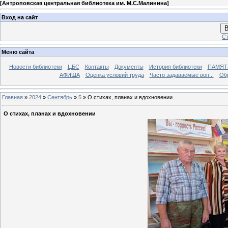
[
Антроповская центральная библиотека им. М.С.Малинина
]
Вход на сайт
В
Ст
Меню сайта
Новости библиотеки
ЦБС
Контакты
Документы
История библиотеки
ПАМЯТЬ
АФИША
Оценка условий труда
Часто задаваемые воп...
Об
Главная
»
2024
»
Сентябрь
»
5
» О стихах, планах и вдохновении
О стихах, планах и вдохновении