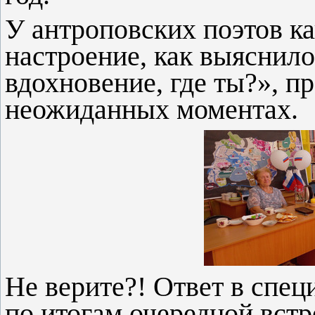
У антроповских поэтов к
настроение, как выяснило
вдохновение, где ты?», п
неожиданных моментах.
Не верите?! Ответ в спе
по итогам очередной встр