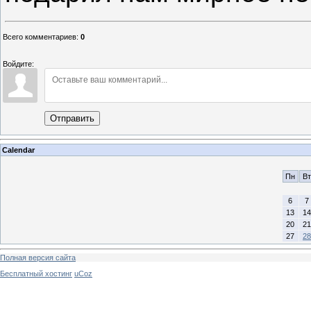
Всего комментариев
:
0
Войдите:
Отправить
Calendar
Пн
Вт
6
7
13
14
20
21
27
28
Полная версия сайта
Бесплатный хостинг
uCoz