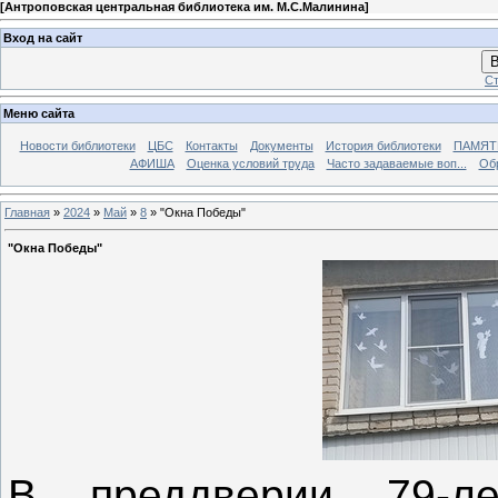
[
Антроповская центральная библиотека им. М.С.Малинина
]
Вход на сайт
В
Ст
Меню сайта
Новости библиотеки
ЦБС
Контакты
Документы
История библиотеки
ПАМЯТЬ
АФИША
Оценка условий труда
Часто задаваемые воп...
Об
Главная
»
2024
»
Май
»
8
» "Окна Победы"
"Окна Победы"
В преддверии 79-л