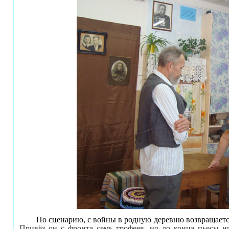
По сценарию, с войны в родную деревню возвращается
Привёз он с фронта семь трофеев, но до конца пьесы ни