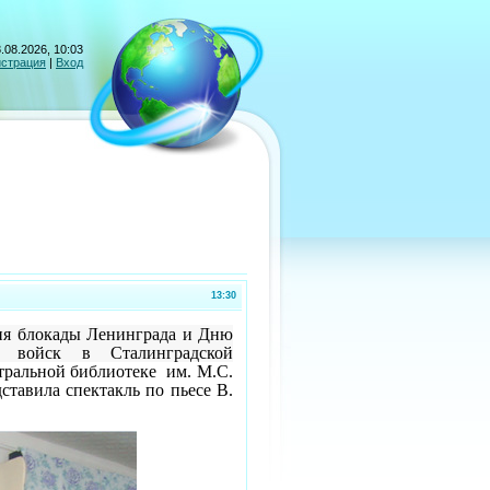
.08.2026, 10:03
истрация
|
Вход
13:30
ия блокады Ленинграда и Дню
х войск в Сталинградской
тральной библиотеке им. М.С.
тавила спектакль по пьесе В.