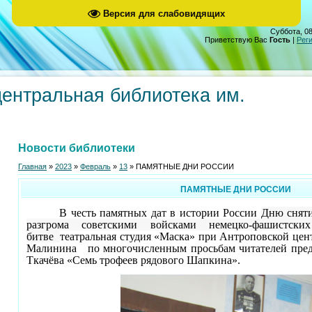
Версия для слабовидящих
Суббота, 08
Приветствую Вас
Гость
|
Рег
центральная библиотека им.
Новости библиотеки
Главная
»
2023
»
Февраль
»
13
» ПАМЯТНЫЕ ДНИ РОССИИ
ПАМЯТНЫЕ ДНИ РОССИИ
В честь памятных дат в истории России
Дню снят
разгрома советскими войсками немецко-фашистски
битве
театральная студия «Маска» при Антроповской цен
Малинина по многочисленным просьбам читателей предс
Ткачёва «Семь трофеев рядового Шапкина».