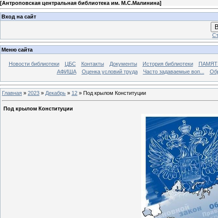
[
Антроповская центральная библиотека им. М.С.Малинина
]
Вход на сайт
В
Ст
Меню сайта
Новости библиотеки
ЦБС
Контакты
Документы
История библиотеки
ПАМЯТЬ
АФИША
Оценка условий труда
Часто задаваемые воп...
Об
Главная
»
2023
»
Декабрь
»
12
» Под крылом Конституции
Под крылом Конституции