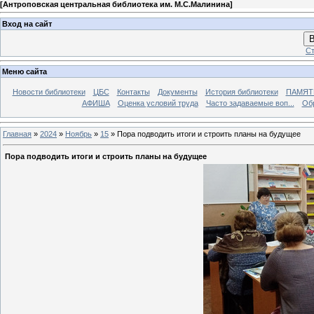
[
Антроповская центральная библиотека им. М.С.Малинина
]
Вход на сайт
В
Ст
Меню сайта
Новости библиотеки
ЦБС
Контакты
Документы
История библиотеки
ПАМЯТЬ
АФИША
Оценка условий труда
Часто задаваемые воп...
Об
Главная
»
2024
»
Ноябрь
»
15
» Пора подводить итоги и строить планы на будущее
Пора подводить итоги и строить планы на будущее