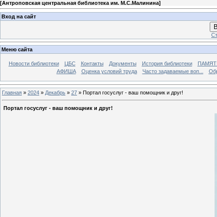
[
Антроповская центральная библиотека им. М.С.Малинина
]
Вход на сайт
В
Ст
Меню сайта
Новости библиотеки
ЦБС
Контакты
Документы
История библиотеки
ПАМЯТЬ
АФИША
Оценка условий труда
Часто задаваемые воп...
Об
Главная
»
2024
»
Декабрь
»
27
» Портал госуслуг - ваш помощник и друг!
Портал госуслуг - ваш помощник и друг!