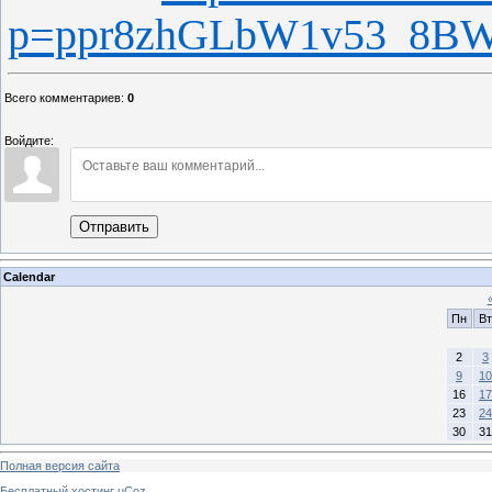
p=ppr8zhGLbW1v53_8B
Всего комментариев
:
0
Войдите:
Отправить
Calendar
Пн
Вт
2
3
9
10
16
17
23
24
30
31
Полная версия сайта
Бесплатный хостинг
uCoz