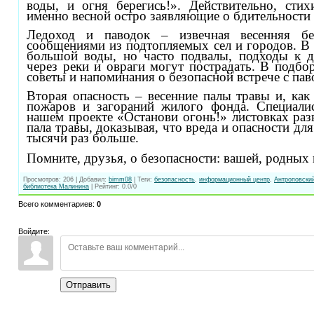
воды, и огня берегись!». Действительно, сти
именно весной остро заявляющие о бдительности
Ледоход и паводок – извечная весенняя бе
сообщениями из подтопляемых сел и городов. В
большой воды, но часто подвалы, подходы к 
через реки и овраги могут пострадать. В подбо
советы и напоминания о безопасной встрече с пав
Вторая опасность – весенние палы травы и, как 
пожаров и загораний жилого фонда. Специали
нашем проекте «Останови огонь!» листовках ра
пала травы, доказывая, что вреда и опасности дл
тысячи раз больше.
Помните, друзья, о безопасности: вашей, родных 
Просмотров
:
206
|
Добавил
:
bimm08
|
Теги
:
безопасность
,
информационный центр
,
Антроповски
библиотека Малинина
|
Рейтинг
:
0.0
/
0
Всего комментариев
:
0
Войдите:
Отправить