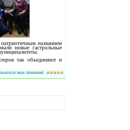
с патриотичным названием
вали новые гастрольные
муниципалитеты.
ктеров так объединяют и
чь искусств
,
маска
,
Антроповский