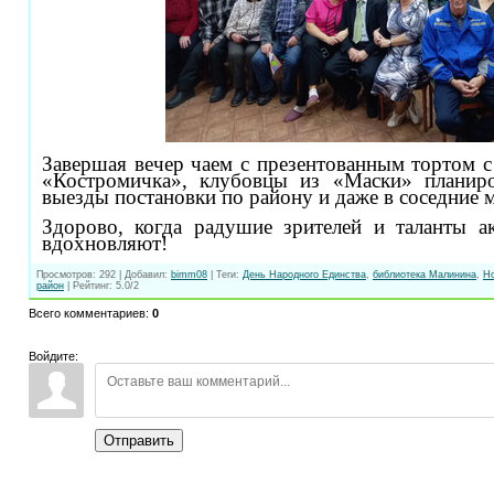
Завершая вечер чаем с презентованным тортом 
«Костромичка», клубовцы из «Маски» планиро
выезды постановки по району и даже в соседние 
Здорово, когда радушие зрителей и таланты а
вдохновляют!
Просмотров
:
292
|
Добавил
:
bimm08
|
Теги
:
День Народного Единства
,
библиотека Малинина
,
Но
район
|
Рейтинг
:
5.0
/
2
Всего комментариев
:
0
Войдите:
Отправить