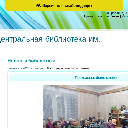
Версия для слабовидящих
Воскресенье, 09
Приветствую Вас
Гость
|
Рег
центральная библиотека им.
Новости библиотеки
Главная
»
2024
»
Ноябрь
»
6
» Прекрасное было с нами!
Прекрасное было с нами!