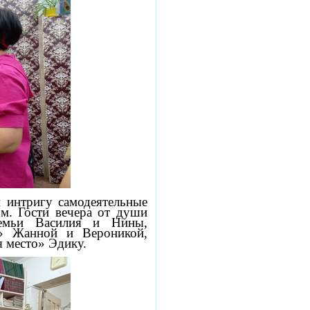
 интригу самодеятельные
м. Гости вечера от души
семьи Василия и Нины,
й» Жанной и Вероникой,
я место» Эдику.