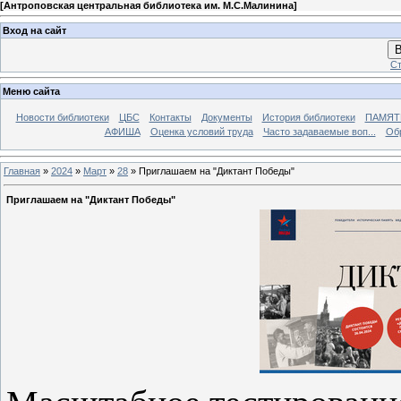
[
Антроповская центральная библиотека им. М.С.Малинина
]
Вход на сайт
В
Ст
Меню сайта
Новости библиотеки
ЦБС
Контакты
Документы
История библиотеки
ПАМЯТЬ
АФИША
Оценка условий труда
Часто задаваемые воп...
Об
Главная
»
2024
»
Март
»
28
» Приглашаем на "Диктант Победы"
Приглашаем на "Диктант Победы"