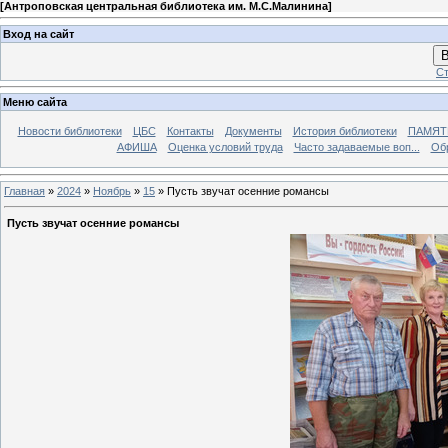
[
Антроповская центральная библиотека им. М.С.Малинина
]
Вход на сайт
В
Ст
Меню сайта
Новости библиотеки
ЦБС
Контакты
Документы
История библиотеки
ПАМЯТЬ
АФИША
Оценка условий труда
Часто задаваемые воп...
Об
Главная
»
2024
»
Ноябрь
»
15
» Пусть звучат осенние романсы
Пусть звучат осенние романсы