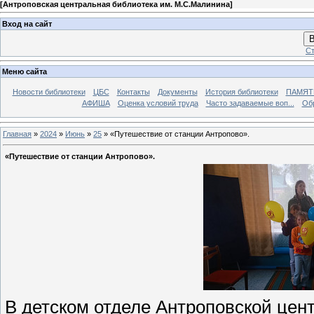
[
Антроповская центральная библиотека им. М.С.Малинина
]
Вход на сайт
В
Ст
Меню сайта
Новости библиотеки
ЦБС
Контакты
Документы
История библиотеки
ПАМЯТЬ
АФИША
Оценка условий труда
Часто задаваемые воп...
Об
Главная
»
2024
»
Июнь
»
25
» «Путешествие от станции Антропово».
«Путешествие от станции Антропово».
В детском отделе Антроповской цен