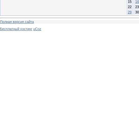
15
16
22
23
29
30
Полная версия сайта
Бесплатный хостинг
uCoz