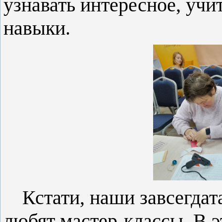
узнавать интересное, учи
навыки.
Кстати, наши завсегдат
любят мастер-классы.
В э