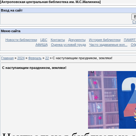
[
Антроповская центральная библиотека им. М.С.Малинина
]
Вход на сайт
В
Ст
Меню сайта
Новости библиотеки
ЦБС
Контакты
Документы
История библиотеки
ПАМЯТЬ
АФИША
Оценка условий труда
Часто задаваемые воп...
Об
Главная
»
2024
»
Февраль
»
22
» С наступающим праздником, земляки!
С наступающим праздником, земляки!