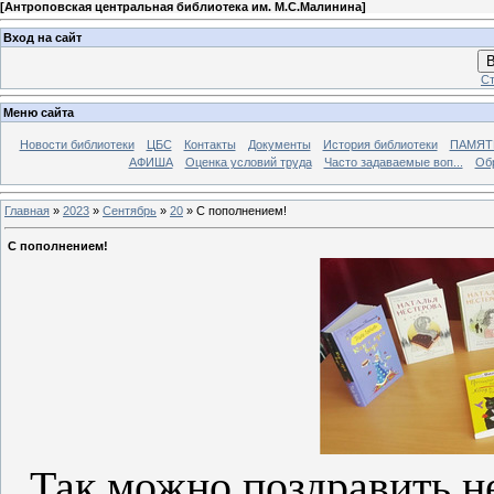
[
Антроповская центральная библиотека им. М.С.Малинина
]
Вход на сайт
В
Ст
Меню сайта
Новости библиотеки
ЦБС
Контакты
Документы
История библиотеки
ПАМЯТЬ
АФИША
Оценка условий труда
Часто задаваемые воп...
Об
Главная
»
2023
»
Сентябрь
»
20
» С пополнением!
С пополнением!
Так можно поздравить не