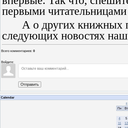
впервые. Так что, спешит
первыми читательницами
А о других книжных пр
следующих новостях наше
Всего комментариев
:
0
Войдите:
Отправить
Calendar
«
Пн
Вт
4
5
11
12