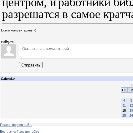
центром, и
работники биб
разрешатся в самое крат
Всего комментариев
:
0
Войдите:
Отправить
Calendar
«
Пн
Вт
4
5
11
12
18
19
25
26
Полная версия сайта
Бесплатный хостинг
uCoz