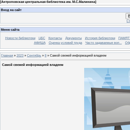
[
Антроповская центральная библиотека им. М.С.Малинина
]
Вход на сайт
В
Ст
Меню сайта
Новости библиотеки
ЦБС
Контакты
Документы
История библиотеки
ПАМЯТЬ
АФИША
Оценка условий труда
Часто задаваемые воп...
Об
Главная
»
2023
»
Сентябрь
»
8
» Самой свежей информацией владеем
Самой свежей информацией владеем