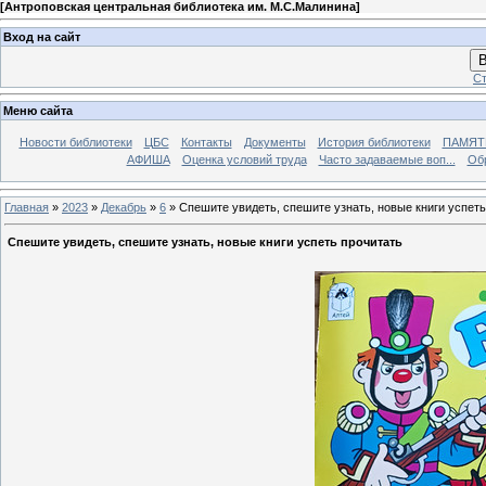
[
Антроповская центральная библиотека им. М.С.Малинина
]
Вход на сайт
В
Ст
Меню сайта
Новости библиотеки
ЦБС
Контакты
Документы
История библиотеки
ПАМЯТЬ
АФИША
Оценка условий труда
Часто задаваемые воп...
Об
Главная
»
2023
»
Декабрь
»
6
» Спешите увидеть, спешите узнать, новые книги успеть
Спешите увидеть, спешите узнать, новые книги успеть прочитать