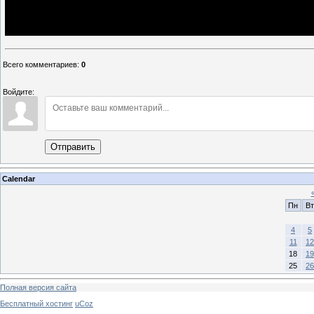
Всего комментариев
:
0
Войдите:
Отправить
Calendar
Пн
Вт
4
5
11
12
18
19
25
26
Полная версия сайта
Бесплатный хостинг
uCoz