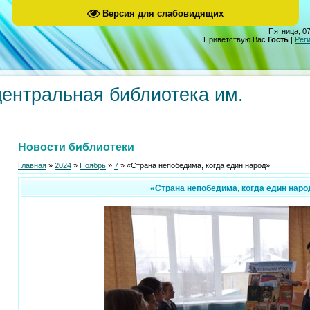
Версия для слабовидящих
Пятница, 07
Приветствую Вас
Гость
|
Рег
центральная библиотека им.
Новости библиотеки
Главная
»
2024
»
Ноябрь
»
7
» «Страна непобедима, когда един народ»
«Страна непобедима, когда един наро