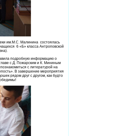
теки им.М.С. Малинина состоялась
учащихся 6 «Б» класса Антроповской
на).
ставила подробную информацию о
 главе с Д. Пожарским и К. Мининым
 познакомиться с литературой на
репость». В завершение мероприятия
шек рядом друг с другом, как будто
победимы!