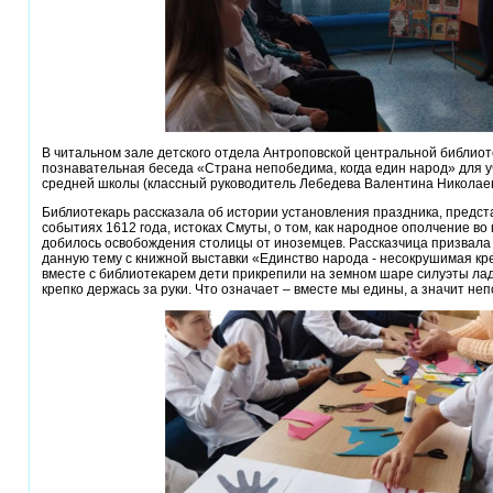
В читальном зале детского отдела Антроповской центральной библио
познавательная беседа «Страна непобедима, когда един народ» для 
средней школы (классный руководитель Лебедева Валентина Николаев
Библиотекарь рассказала об истории установления праздника, пред
событиях 1612 года, истоках Смуты, о том, как народное ополчение во
добилось освобождения столицы от иноземцев. Рассказчица призвала
данную тему с книжной выставки «Единство народа - несокрушимая к
вместе с библиотекарем дети прикрепили на земном шаре силуэты ладо
крепко держась за руки. Что означает – вместе мы едины, а значит не