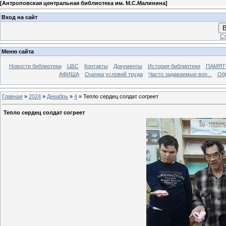
[
Антроповская центральная библиотека им. М.С.Малинина
]
Вход на сайт
В
Ст
Меню сайта
Новости библиотеки
ЦБС
Контакты
Документы
История библиотеки
ПАМЯТЬ
АФИША
Оценка условий труда
Часто задаваемые воп...
Об
Главная
»
2024
»
Декабрь
»
4
» Тепло сердец солдат согреет
Тепло сердец солдат согреет