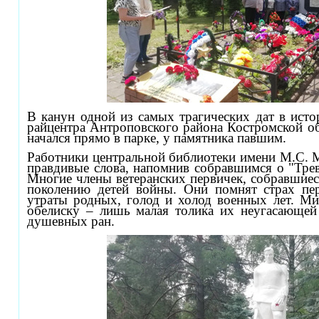
В канун одной из самых трагических дат в исто
райцентра Антроповского района Костромской о
начался прямо в парке, у памятника павшим.
Работники центральной библиотеки имени М.С. 
правдивые слова, напомнив собравшимся о "Трев
Многие члены ветеранских первичек, собравшиеся
поколению детей войны. Они помнят страх пер
утраты родных, голод и холод военных лет. Ми
обелиску – лишь малая толика их неугасающе
душевных ран.