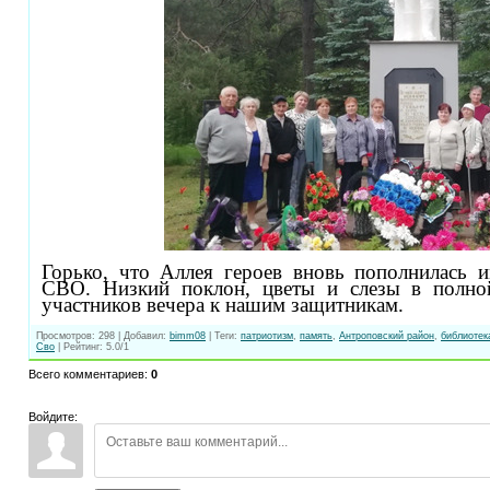
Горько, что Аллея героев вновь пополнилась 
СВО. Низкий поклон, цветы и слезы в полной
участников вечера к нашим защитникам.
Просмотров
:
298
|
Добавил
:
bimm08
|
Теги
:
патриотизм
,
память
,
Антроповский район
,
библиотек
Сво
|
Рейтинг
:
5.0
/
1
Всего комментариев
:
0
Войдите: