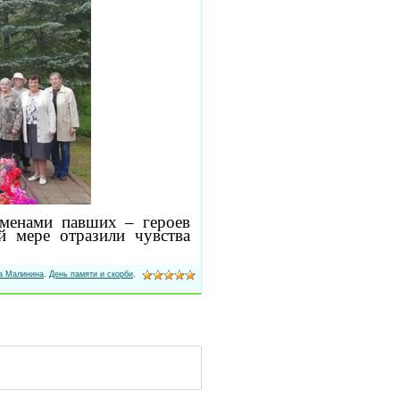
именами павших – героев
 мере отразили чувства
а Малинина
,
День памяти и скорби
,