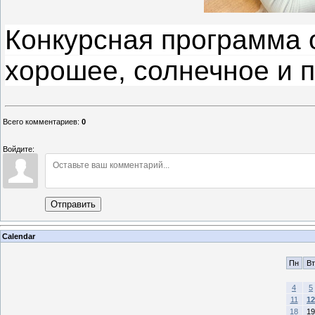
Конкурсная программа 
хорошее, солнечное и 
Всего комментариев
:
0
Войдите:
Отправить
Calendar
Пн
Вт
4
5
11
12
18
19