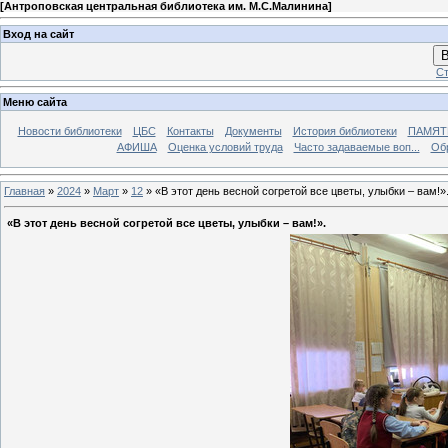
[
Антроповская центральная библиотека им. М.С.Малинина
]
Вход на сайт
В
Ст
Меню сайта
Новости библиотеки
ЦБС
Контакты
Документы
История библиотеки
ПАМЯТЬ
АФИША
Оценка условий труда
Часто задаваемые воп...
Об
Главная
»
2024
»
Март
»
12
» «В этот день весной согретой все цветы, улыбки – вам!»
«В этот день весной согретой все цветы, улыбки – вам!».