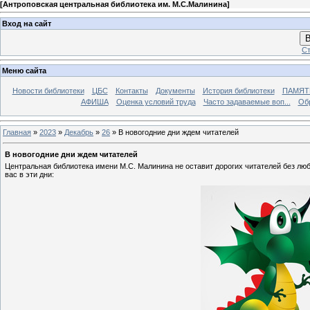
[
Антроповская центральная библиотека им. М.С.Малинина
]
Вход на сайт
В
Ст
Меню сайта
Новости библиотеки
ЦБС
Контакты
Документы
История библиотеки
ПАМЯТЬ
АФИША
Оценка условий труда
Часто задаваемые воп...
Об
Главная
»
2023
»
Декабрь
»
26
» В новогодние дни ждем читателей
В новогодние дни ждем читателей
Центральная библиотека имени М.С. Малинина не оставит дорогих читателей без люб
вас в эти дни: