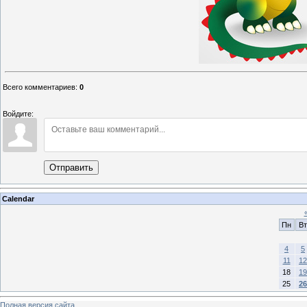
Всего комментариев
:
0
Войдите:
Отправить
Calendar
Пн
Вт
4
5
11
12
18
19
25
26
Полная версия сайта