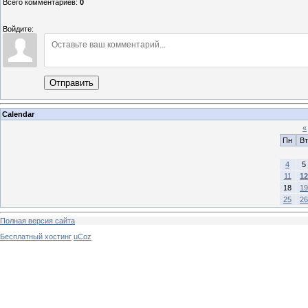
Всего комментариев
:
0
Войдите:
Отправить
Calendar
«
Пн
Вт
4
5
11
12
18
19
25
26
Полная версия сайта
Бесплатный хостинг
uCoz