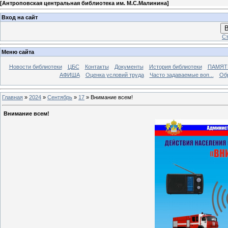
[
Антроповская центральная библиотека им. М.С.Малинина
]
Вход на сайт
В
Ст
Меню сайта
Новости библиотеки
ЦБС
Контакты
Документы
История библиотеки
ПАМЯТЬ
АФИША
Оценка условий труда
Часто задаваемые воп...
Об
Главная
»
2024
»
Сентябрь
»
17
» Внимание всем!
Внимание всем!