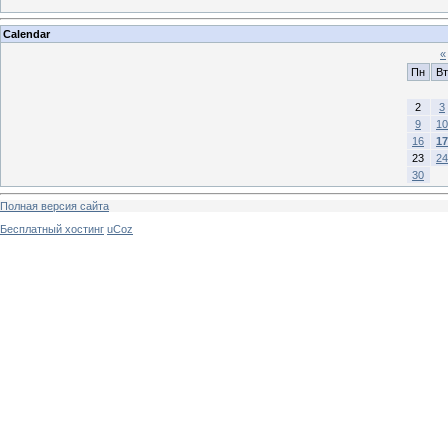
Calendar
«
Пн
Вт
2
3
9
10
16
17
23
24
30
Полная версия сайта
Бесплатный хостинг
uCoz