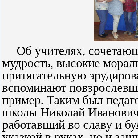
Об учителях, сочетаю
мудрость, высокие морал
притягательную эрудиров
вспоминают повзрослевши
пример. Таким был педаг
школы Николай Иванович 
работавший во славу и бу
указкой в руках, но и з