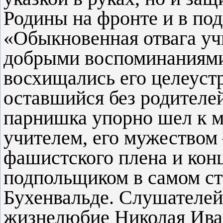
Родины на фронте и в по
«Обыкновенная отвага уч
добрыми воспоминаниями
восхищались его целеуст
оставшийся без родителе
парнишка упорно шел к ме
учителем, его мужеством 
фашистского плена и конц
подпольщиком в самом ст
Бухенвальде. Слушателей
жизнелюбие Николая Ива