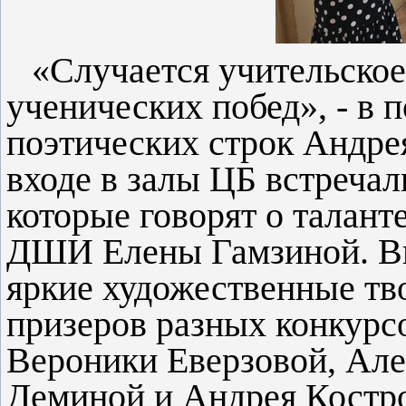
«
Случается учительское
ученических побед», - в 
поэтических строк Андре
входе в залы ЦБ встреча
которые говорят о талант
ДШИ Елены Гамзиной. Вы
яркие художественные тв
призеров разных конкурс
Вероники Еверзовой, Але
Деминой и Андрея Костро