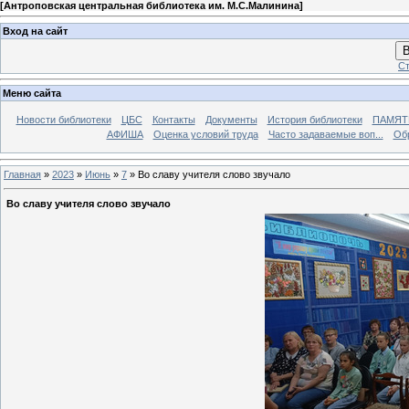
[
Антроповская центральная библиотека им. М.С.Малинина
]
Вход на сайт
В
Ст
Меню сайта
Новости библиотеки
ЦБС
Контакты
Документы
История библиотеки
ПАМЯТЬ
АФИША
Оценка условий труда
Часто задаваемые воп...
Об
Главная
»
2023
»
Июнь
»
7
» Во славу учителя слово звучало
Во славу учителя слово звучало