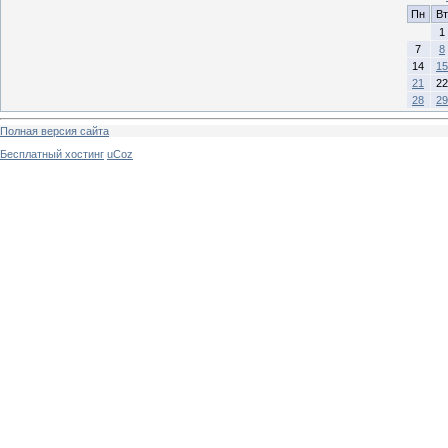
Пн
Вт
1
7
8
14
15
21
22
28
29
Полная версия сайта
Бесплатный хостинг
uCoz