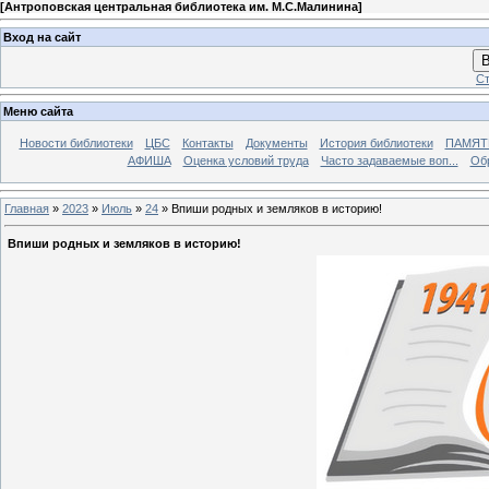
[
Антроповская центральная библиотека им. М.С.Малинина
]
Вход на сайт
В
Ст
Меню сайта
Новости библиотеки
ЦБС
Контакты
Документы
История библиотеки
ПАМЯТЬ
АФИША
Оценка условий труда
Часто задаваемые воп...
Об
Главная
»
2023
»
Июль
»
24
» Впиши родных и земляков в историю!
Впиши родных и земляков в историю!