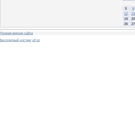
5
6
12
13
19
20
26
27
Полная версия сайта
Бесплатный хостинг
uCoz