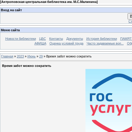
[
Антроповская центральная библиотека им. М.С.Малинина
]
Вход на сайт
В
Ст
Меню сайта
Новости библиотеки
ЦБС
Контакты
Документы
История библиотеки
ПАМЯТЬ
АФИША
Оценка условий труда
Часто задаваемые воп...
Об
Главная
»
2023
»
Июнь
»
29
» Время забот можно сократить
Время забот можно сократить