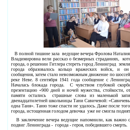
В полной тишине зала ведущие вечера Фролова Наталия
Владимировна вели рассказ о безмерных страданиях, ко
города, о решении Гитлера стереть город Ленинград земли
города образовалось кольцо вражеских войск, и он
сообщения, затем стало невозможным движение по шоссей
реке Неве. 8 сентября 1941 года сообщение с Ленингр
Началась блокада города. С чувством глубокой скорб
презентацию «900 дней и ночей мужества, стойкости, 
памяти остались страшные слова из маленькой запи
двенадцатилетней школьницы Тани Савичевой: «Савичевы 
одна Таня». Таню тоже спасти не удалось. Даже после того
города, истощенная голодом девочка уже не смогла поднят
В заключение вечера ведущие напомнили, как важно с
подвиг Ленинграда - города - героя, победившего смерть.