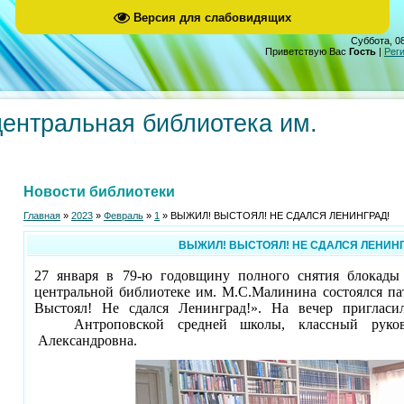
Версия для слабовидящих
Суббота, 08
Приветствую Вас
Гость
|
Рег
центральная библиотека им.
Новости библиотеки
Главная
»
2023
»
Февраль
»
1
» ВЫЖИЛ! ВЫСТОЯЛ! НЕ СДАЛСЯ ЛЕНИНГРАД!
ВЫЖИЛ! ВЫСТОЯЛ! НЕ СДАЛСЯ ЛЕНИНГ
27 января в 79-ю годовщину полного снятия блокады
центральной библиотеке им. М.С.Малинина состоялся п
Выстоял! Не сдался Ленинград!». На вечер пригласил
Антроповской средней школы, классный руковод
Александровна.