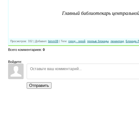
Главный библиотекарь центральной
Просмотров
:
332
|
Добавил
:
bimm08
|
Теги
:
город - герой
,
прорыв блокады
,
ленинград
,
Блокада 
Всего комментариев
:
0
Войдите:
Отправить