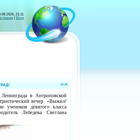
.08.2026, 21:11
истрация
|
Вход
РАД!
14:34
 Ленинграда в Антроповской
атриотический вечер «Выжил!
и учеников девятого класса
итель Лебедева Светлана