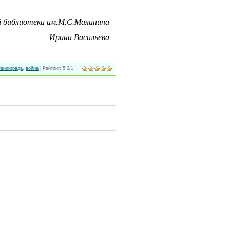
 библиотеки им.М.С.Малинина
Ирина Васильева
Ленинграда
,
война
|
Рейтинг
:
5.0
/
1