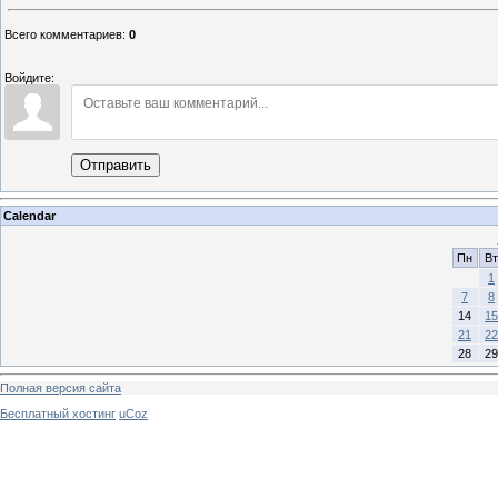
Всего комментариев
:
0
Войдите:
Отправить
Calendar
Пн
Вт
1
7
8
14
15
21
22
28
29
Полная версия сайта
Бесплатный хостинг
uCoz