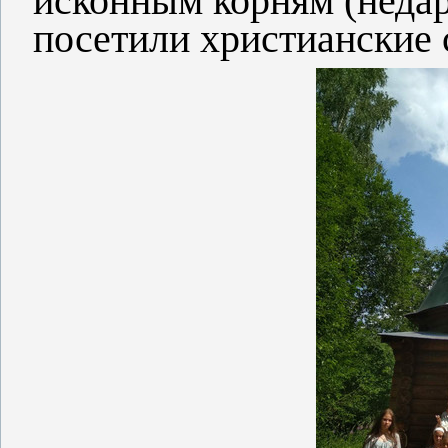
исконным корням (недар
посетили христианские 