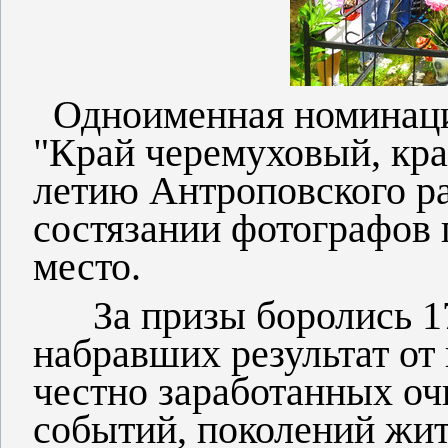
Одноименная номинаци
"Край черемуховый, кра
летию Антроповского ра
состязании фотографов 
место.
За призы боролись 17 
набравших результат от
честно заработанных оч
событий, поколений жит