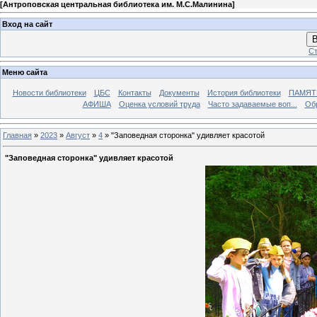
[
Антроповская центральная библиотека им. М.С.Малинина
]
Вход на сайт
В
Ст
Меню сайта
Новости библиотеки
ЦБС
Контакты
Документы
История библиотеки
ПАМЯТЬ
АФИША
Оценка условий труда
Часто задаваемые воп...
Об
Главная
»
2023
»
Август
»
4
» "Заповедная сторонка" удивляет красотой
"Заповедная сторонка" удивляет красотой