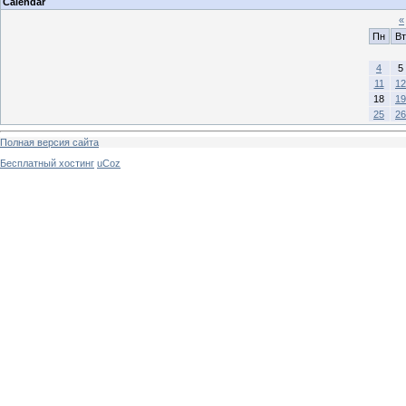
Calendar
«
Пн
Вт
4
5
11
12
18
19
25
26
Полная версия сайта
Бесплатный хостинг
uCoz