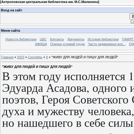
[
Антроповская центральная библиотека им. М.С.Малинина
]
Вход на сайт
В
Ст
Меню сайта
Новости библиотеки
ЦБС
Контакты
Документы
История библиотеки
ПАМЯТЬ
АФИША
Оценка условий труда
Часто задаваемые воп...
Об
Главная
»
2023
»
Сентябрь
»
8
» "ЖИВУ ДЛЯ ЛЮДЕЙ И ПИШУ ДЛЯ ЛЮДЕЙ"
"ЖИВУ ДЛЯ ЛЮДЕЙ И ПИШУ ДЛЯ ЛЮДЕЙ"
В этом году исполняется 
Эдуарда Асадова, одного
поэтов, Героя Советского
духа и мужеству человека
но нашедшего в себе силы